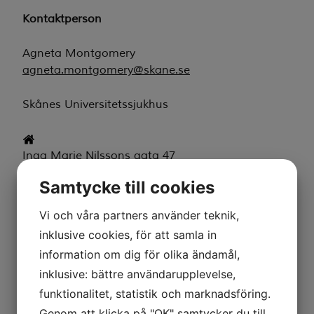
Driftstatus
Kontaktperson
Agneta Montgomery
agneta.montgomery@skane.se
Skånes Universitetssjukhus
Inga Marie Nilssons gata 47
214 21 Malmö
Samtycke till cookies
Hitta hit
Vi och våra partners använder teknik,
inklusive cookies, för att samla in
040-33 10 00
information om dig för olika ändamål,
peder.rogmark@skane.se
inklusive: bättre användarupplevelse,
funktionalitet, statistik och marknadsföring.
Genom att klicka på "OK" samtycker du till