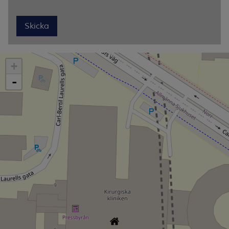
Skicka
+
-