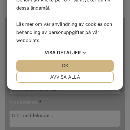
dessa ändamål.
Läs mer om vår användning av cookies och
Namn
behandling av personuppgifter på vår
webbplats.
E-postadress
VISA
DETALJER
JA
NEJ
OK
JA
NEJ
NÖDVÄNDIG
INSTÄLLNINGAR
Telefon
AVVISA ALLA
JA
NEJ
JA
NEJ
MARKNADSFÖRING
STATISTIK
Meddelande