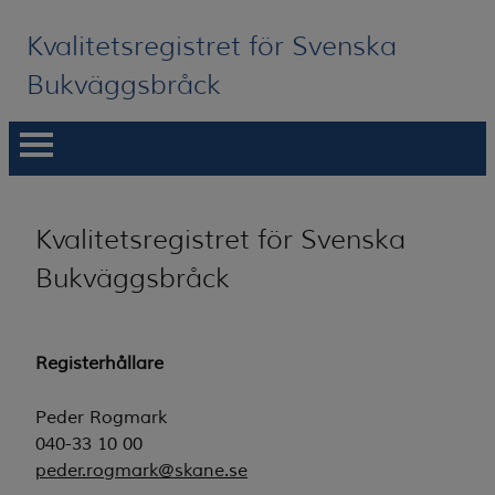
Kvalitetsregistret för Svenska
Bukväggsbråck
Hem
Kvalitetsregistret för Svenska
Om registret
Bukväggsbråck
Databasdokument
Redovisningar
Registerhållare
Kontakt
Peder Rogmark
Registrering i INCA
040-33 10 00
peder.rogmark@skane.se
3C registrering (stängd)